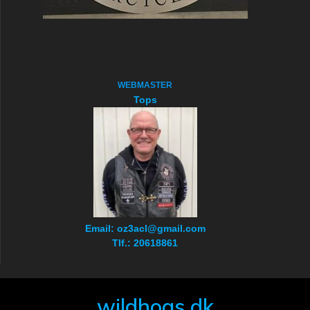
WEBMASTER
Tops
Email: oz3acl@gmail.com
Tlf.: 20618861
wildhogs.dk