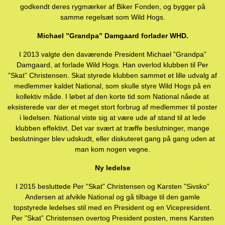
godkendt deres rygmærker af Biker Fonden, og bygger på
samme regelsæt som Wild Hogs.
Michael ”Grandpa” Damgaard forlader WHD.
I 2013 valgte den daværende President Michael ”Grandpa”
Damgaard, at forlade Wild Hogs. Han overlod klubben til Per
”Skat” Christensen. Skat styrede klubben sammet et lille udvalg af
medlemmer kaldet National, som skulle styre Wild Hogs på en
kollektiv måde. I løbet af den korte tid som National nåede at
eksisterede var der et meget stort forbrug af medlemmer til poster
i ledelsen. National viste sig at være ude af stand til at lede
klubben effektivt. Det var svært at træffe beslutninger, mange
beslutninger blev udskudt, eller diskuteret gang på gang uden at
man kom nogen vegne.
Ny ledelse
I 2015 besluttede Per ”Skat” Christensen og Karsten ”Sivsko”
Andersen at afvikle National og gå tilbage til den gamle
topstyrede ledelses stil med en President og en Vicepresident.
Per ”Skat” Christensen overtog President posten, mens Karsten