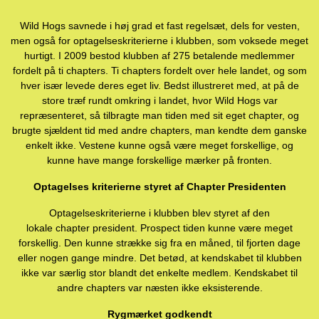
Wild Hogs savnede i høj grad et fast regelsæt, dels for vesten,
men også for optagelseskriterierne i klubben, som voksede meget
hurtigt. I 2009 bestod klubben af 275 betalende medlemmer
fordelt på ti chapters. Ti chapters fordelt over hele landet, og som
hver især levede deres eget liv. Bedst illustreret med, at på de
store træf rundt omkring i landet, hvor Wild Hogs var
repræsenteret, så tilbragte man tiden med sit eget chapter, og
brugte sjældent tid med andre chapters, man kendte dem ganske
enkelt ikke. Vestene kunne også være meget forskellige, og
kunne have mange forskellige mærker på fronten.
Optagelses kriterierne styret af Chapter Presidenten
Optagelseskriterierne i klubben blev styret af den
lokale chapter president. Prospect tiden kunne være meget
forskellig. Den kunne strække sig fra en måned, til fjorten dage
eller nogen gange mindre. Det betød, at kendskabet til klubben
ikke var særlig stor blandt det enkelte medlem. Kendskabet til
andre chapters var næsten ikke eksisterende.
Rygmærket godkendt