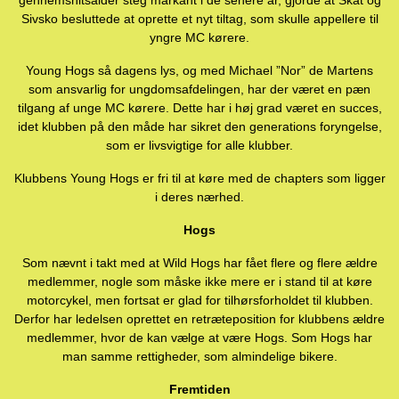
gennemsnitsalder steg markant i de senere år, gjorde at Skat og
Sivsko besluttede at oprette et nyt tiltag, som skulle appellere til
yngre MC kørere.
Young Hogs så dagens lys, og med Michael ”Nor” de Martens
som ansvarlig for ungdomsafdelingen, har der været en pæn
tilgang af unge MC kørere. Dette har i høj grad været en succes,
idet klubben på den måde har sikret den generations foryngelse,
som er livsvigtige for alle klubber.
Klubbens Young Hogs er fri til at køre med de chapters som ligger
i deres nærhed.
Hogs
Som nævnt i takt med at Wild Hogs har fået flere og flere ældre
medlemmer, nogle som måske ikke mere er i stand til at køre
motorcykel, men fortsat er glad for tilhørsforholdet til klubben.
Derfor har ledelsen oprettet en retræteposition for klubbens ældre
medlemmer, hvor de kan vælge at være Hogs. Som Hogs har
man samme rettigheder, som almindelige bikere.
Fremtiden