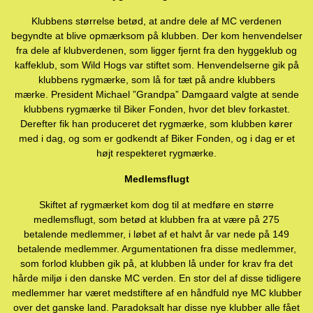
Klubbens størrelse betød, at andre dele af MC verdenen
begyndte at blive opmærksom på klubben. Der kom henvendelser
fra dele af klubverdenen, som ligger fjernt fra den hyggeklub og
kaffeklub, som Wild Hogs var stiftet som. Henvendelserne gik på
klubbens rygmærke, som lå for tæt på andre klubbers
mærke. President Michael ”Grandpa” Damgaard valgte at sende
klubbens rygmærke til Biker Fonden, hvor det blev forkastet.
Derefter fik han produceret det rygmærke, som klubben kører
med i dag, og som er godkendt af Biker Fonden, og i dag er et
højt respekteret rygmærke.
Medlemsflugt
Skiftet af rygmærket kom dog til at medføre en større
medlemsflugt, som betød at klubben fra at være på 275
betalende medlemmer, i løbet af et halvt år var nede på 149
betalende medlemmer. Argumentationen fra disse medlemmer,
som forlod klubben gik på, at klubben lå under for krav fra det
hårde miljø i den danske MC verden. En stor del af disse tidligere
medlemmer har været medstiftere af en håndfuld nye MC klubber
over det ganske land. Paradoksalt har disse nye klubber alle fået