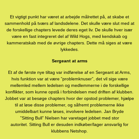
Et vigtigt punkt har været at arbejde målrettet på, at skabe et
sammenhold på tværs af landsdelene. Det skulle være slut med at
de forskellige chapters levede deres eget liv. De skulle hver især
være en fast integreret del af Wild Hogs, med kendskab og
kammeratskab med de øvrige chapters. Dette må siges at være
lykkedes.
Sergeant
at arms
Et af de første nye tiltag var indførelse af en Sergeant at Arms,
hvis funktion var at være ”problemknuser”, det vil sige være
mellemled mellem ledelsen og medlemmerne i de forskellige
konflikter, som kunne opstå i forbindelsen med driften af klubben.
Jobbet var at besøge chapters hvor der opstod problemer, hjælpe
til at løse disse problemer, og såfremt problemerne ikke
umiddelbart kunne løses, involvere ledelsen. Jan Bryde
”Sitting Bull” Nielsen har varetaget jobbet med stor
autoritet. Sitting Bull er desuden indkøber/lager ansvarlig for
klubbens Netshop.