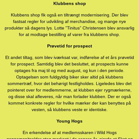
Klubbens shop
Klubbens shop fik også en tiltrængt modernisering. Der blev
fastsat regler for udvikling af merchandise, og mange nye
produkter så dagens lys. Lotte ”Tinitus” Christensen blev ansvarlig
for at modtage bestilling af varer fra klubbens shop.
Prøvetid for prospect
Et andet tiltag, som blev iværksat var, indførelse af et års prøvetid
for prospect. Samtidig blev det besluttet, at prospects kunne
optages fra maj til og med august, og kun i den periode.
Optagelsen som fuldgyldig biker sker altid på klubbens
sommertræf, hvor det behørigt festligholdes. Ligeledes blev det
pointeret over for medlemmerne, at klubben ejer rygmærkerne,
og disse skal afleveres, når man forlader klubben. Der er også
kommet konkrete regler for hvilke mærker der kan benyttes på
vesten, så klubbens veste er identiske.
Young Hogs
En erkendelse af at medlemsskaren i Wild Hogs