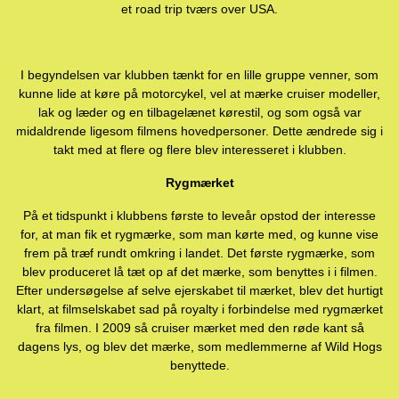
et road trip tværs over USA.
I begyndelsen var klubben tænkt for en lille gruppe venner, som
kunne lide at køre på motorcykel, vel at mærke cruiser modeller,
lak og læder og en tilbagelænet kørestil, og som også var
midaldrende ligesom filmens hovedpersoner. Dette ændrede sig i
takt med at flere og flere blev interesseret i klubben.
Rygmærket
På et tidspunkt i klubbens første to leveår opstod der interesse
for, at man fik et rygmærke, som man kørte med, og kunne vise
frem på træf rundt omkring i landet. Det første rygmærke, som
blev produceret lå tæt op af det mærke, som benyttes i i filmen.
Efter undersøgelse af selve ejerskabet til mærket, blev det hurtigt
klart, at filmselskabet sad på royalty i forbindelse med rygmærket
fra filmen. I 2009 så cruiser mærket med den røde kant så
dagens lys, og blev det mærke, som medlemmerne af Wild Hogs
benyttede.